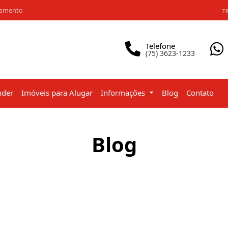
iamento
TR
Telefone
(75) 3623-1233
nder
Imóveis para Alugar
Informações
Blog
Contato
Blog