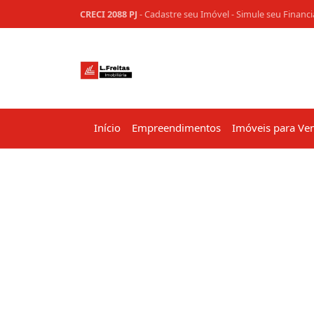
CRECI 2088 PJ
-
Cadastre seu Imóvel
-
Simule seu Financ
Início
Empreendimentos
Imóveis para Ve