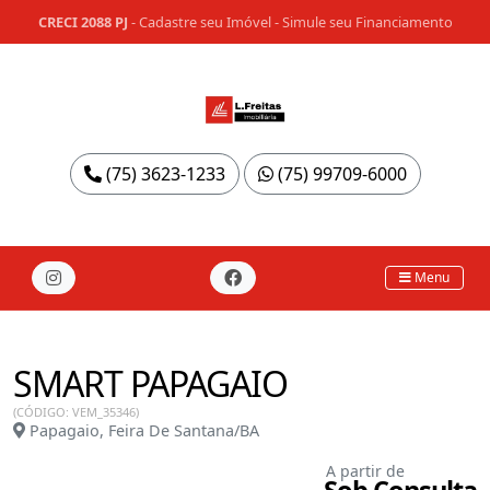
CRECI 2088 PJ
-
Cadastre seu Imóvel
-
Simule seu Financiamento
(75) 3623-1233
(75) 99709-6000
Menu
SMART PAPAGAIO
(CÓDIGO: VEM_35346)
Papagaio, Feira De Santana/BA
A partir de