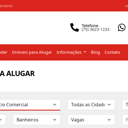
iamento
TR
Telefone
(75) 3623-1233
nder
Imóveis para Alugar
Informações
Blog
Contato
RA ALUGAR