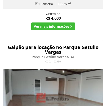
1 Banheiro
165 m²
A PARTIR DE
R$ 4.000
Ver mais informações
Galpão para locação no Parque Getulio
Vargas
Parque Getúlio Vargas/BA
CÓD.:
102950