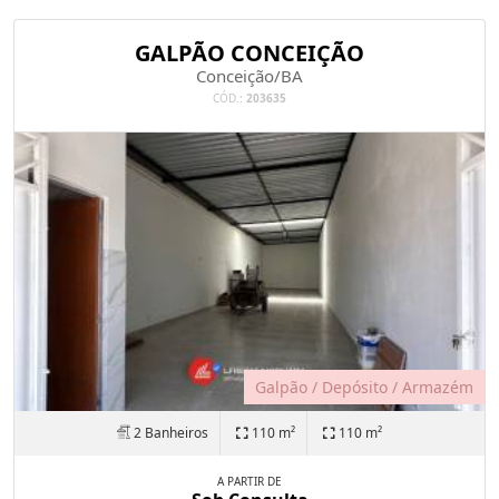
GALPÃO CONCEIÇÃO
Conceição/BA
CÓD.:
203635
Galpão / Depósito / Armazém
2 Banheiros
110 m²
110 m²
A PARTIR DE