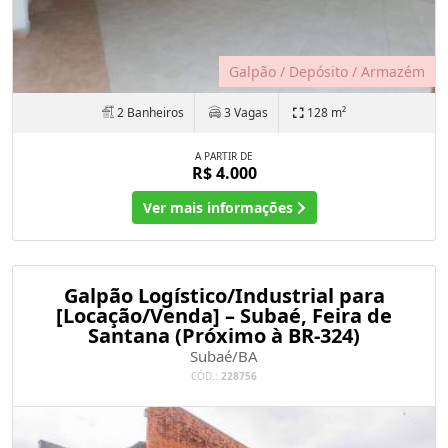
Galpão / Depósito / Armazém
2 Banheiros
3 Vagas
128 m²
A PARTIR DE
R$ 4.000
Ver mais informações
Galpão Logístico/Industrial para
[Locação/Venda] – Subaé, Feira de
Santana (Próximo à BR-324)
Subaé/BA
CÓD.:
228756