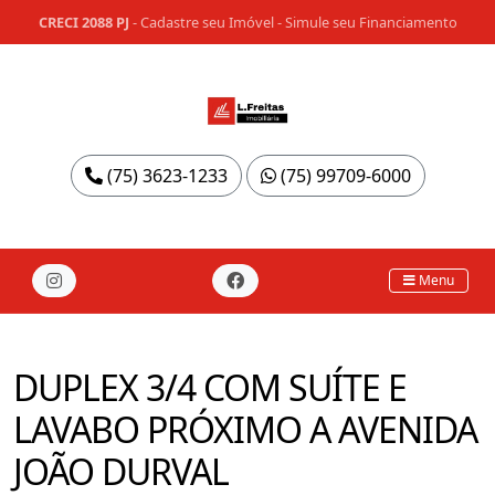
CRECI 2088 PJ
-
Cadastre seu Imóvel
-
Simule seu Financiamento
(75) 3623-1233
(75) 99709-6000
Menu
DUPLEX 3/4 COM SUÍTE E
LAVABO PRÓXIMO A AVENIDA
JOÃO DURVAL