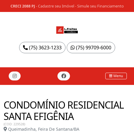
CRECI 2088 PJ
-
Cadastre seu Imóvel
-
Simule seu Financiamento
(75) 3623-1233
(75) 99709-6000
Menu
CONDOMÍNIO RESIDENCIAL
SANTA EFIGÊNIA
(COD: 229528)
Queimadinha, Feira De Santana/BA