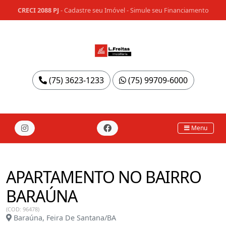
CRECI 2088 PJ
-
Cadastre seu Imóvel
-
Simule seu Financiamento
(75) 3623-1233
(75) 99709-6000
Menu
APARTAMENTO NO BAIRRO
BARAÚNA
(COD: 96478)
Baraúna, Feira De Santana/BA