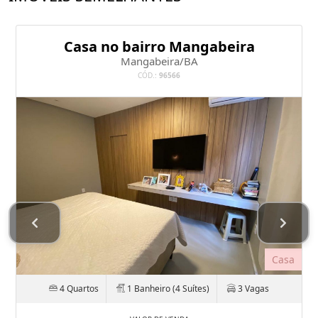
Casa no bairro Mangabeira
Mangabeira/BA
CÓD.:
96566
Casa
4 Quartos
1 Banheiro (4 Suítes)
3 Vagas