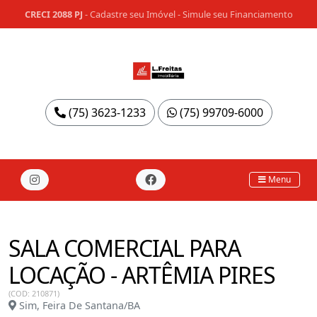
CRECI 2088 PJ
-
Cadastre seu Imóvel
-
Simule seu Financiamento
(75) 3623-1233
(75) 99709-6000
Menu
SALA COMERCIAL PARA
LOCAÇÃO - ARTÊMIA PIRES
(COD: 210871)
Sim, Feira De Santana/BA