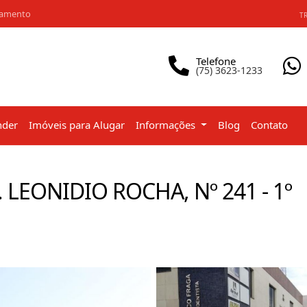
iamento
TR
Telefone
(75) 3623-1233
nder
Imóveis para Alugar
Informações
Blog
Contato
LEONIDIO ROCHA, Nº 241 - 1º