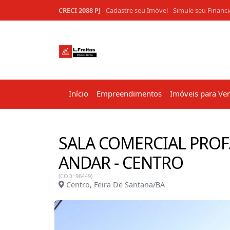
CRECI 2088 PJ
-
Cadastre seu Imóvel
-
Simule seu Financ
Início
Empreendimentos
Imóveis para Ve
SALA COMERCIAL PROF. 
ANDAR - CENTRO
(COD: 96449)
Centro, Feira De Santana/BA