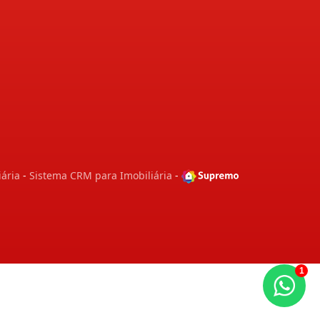
iária
-
Sistema CRM para Imobiliária
-
1