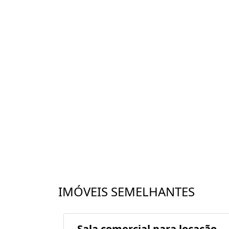
IMÓVEIS SEMELHANTES
ação -
Sala comercial para locação -