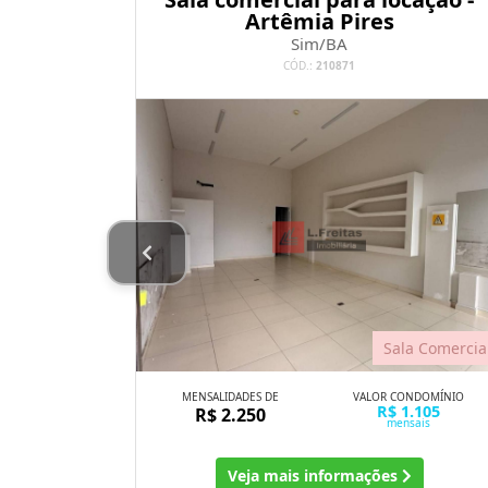
Artêmia Pires
Sim/BA
CÓD.:
210871
a Comercial
Sala Comercia
NDOMÍNIO
MENSALIDADES DE
VALOR CONDOMÍNIO
387
R$ 1.105
R$ 2.250
ais
mensais
Veja mais informações