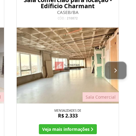
Edíficio Charmant
CASEB/BA
CÓD.:
210872
l
Sala Comercial
MENSALIDADES DE
R$ 2.333
Veja mais informações