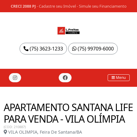
CRECI 2088 PJ
-
Cadastre seu Imóvel
-
Simule seu Financiamento
(75) 3623-1233
(75) 99709-6000
Menu
APARTAMENTO SANTANA LIFE
PARA VENDA - VILA OLÍMPIA
(COD: 210887)
VILA OLIMPIA, Feira De Santana/BA